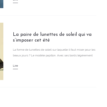
Quel format bannir pour les nez ronds ou fins ? Quelle sont les
couleurs intemporelles et tendances ? Découvrez toutes les
réponses à vos questions dans ce guide ultime.
La paire de lunettes de soleil qui va
s’imposer cet été
La forme de lunettes de soleil sur laquelle il faut miser pour les
beaux jours ? Le modèle papillon. Avec ses bords légèrement
inclinés et sa forme oversize, cette paire de solaires a l’avantage
Lire
de sublimer tous les types de visages. Focus.