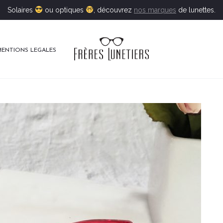
Solaires
ou optiques
, découvrez
nos marques
de lunettes.
MENTIONS LEGALES