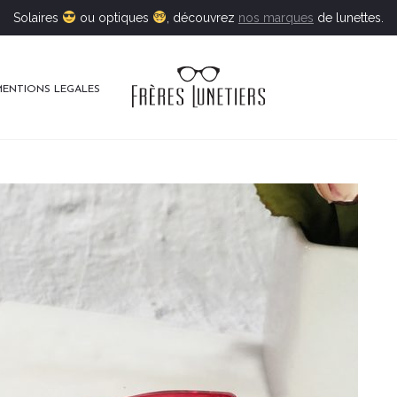
Solaires
ou optiques
, découvrez
nos marques
de lunettes.
MENTIONS LEGALES