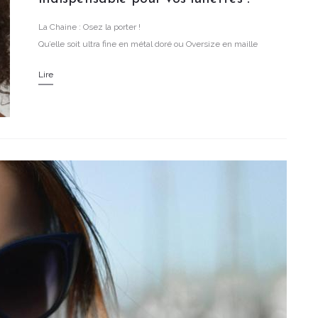
La Chaine : Osez la porter !
Qu’elle soit ultra fine en métal doré ou Oversize en maille
acétate, c’est le grand retour de la chaine pour lunettes !
Lire