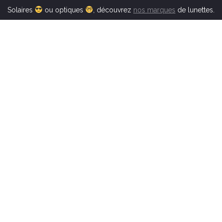
Solaires
ou optiques
, découvrez
nos marques
de lunettes.
MENTIONS LEGALES