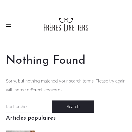
Solaires
ou optiques
, découvrez
nos marques
de
lunettes.
Nothing Found
Sorry, but nothing matched your search terms. Please try again
with some different keywords.
Recherche
Articles populaires