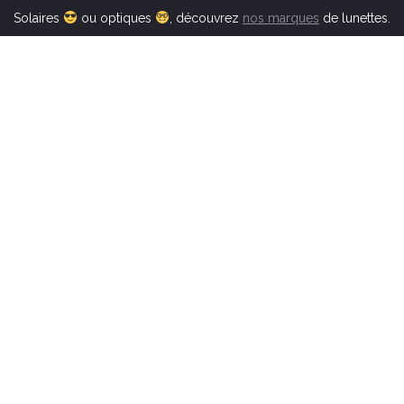
Solaires
ou optiques
, découvrez
nos marques
de lunettes.
MENTIONS LEGALES